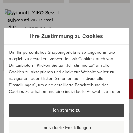
Manutti YIKO Sessel
Verkaufspreis
ab
2.235,00 €
Ihre Zustimmung zu Cookies
2.112,07 €
Preis
Ihr Spar-Preis
Preise inkl. ges. MwSt.
Um Ihr persönliches Shoppingerlebnis so angenehm wie
absolut versandkostenfrei
möglich zu gestalten, verwenden wir Cookies, auch von
Drittanbietern. Klicken Sie auf „Ich stimme zu“ um alle
ALLE VARIANTEN ZEIGEN
Cookies zu akzeptieren und direkt zur Website weiter zu
navigieren; oder klicken Sie unten auf „Individuelle
FILTER
Einstellungen“, um eine detaillierte Beschreibung der
Cookies zu erhalten und eine individuelle Auswahl zu treffen.
Manutti Outdoor Sessel
Ich stimme zu

Navigation
Individuelle Einstellungen