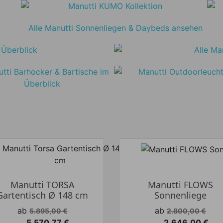
Manutti TORSA
Manutti FLOWS
Gartentisch Ø 148 cm
Sonnenliege
Verkaufspreis
Verkaufspreis
ab
ab
5.895,00 €
2.800,00 €
5.570,77 €
2.646,00 €