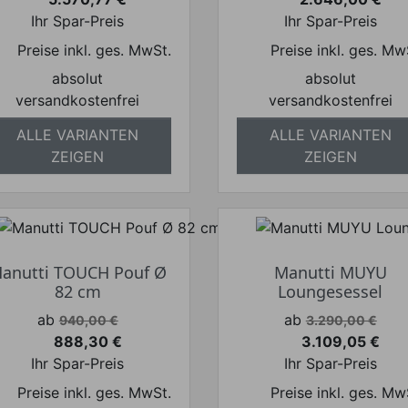
Preis
Preis
Ihr Spar-Preis
Ihr Spar-Preis
Preise inkl. ges. MwSt.
Preise inkl. ges. Mw
absolut
absolut
versandkostenfrei
versandkostenfrei
ALLE VARIANTEN
ALLE VARIANTEN
ZEIGEN
ZEIGEN
anutti TOUCH Pouf Ø
Manutti MUYU
82 cm
Loungesessel
Verkaufspreis
Verkaufspreis
ab
ab
940,00 €
3.290,00 €
888,30 €
3.109,05 €
Preis
Preis
Ihr Spar-Preis
Ihr Spar-Preis
Preise inkl. ges. MwSt.
Preise inkl. ges. Mw