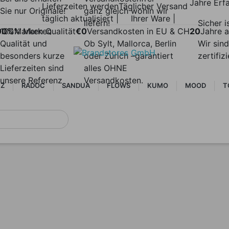
Jahre Erf
Lieferzeiten werden
Täglicher Versand
Sie nur Originale!
ganz gleich wohin wir
täglich aktualisiert |
Ihrer Ware |
liefern!
Sicher i
00%
100% Marken
Marken Qualität
€0
Versandkosten in EU & CH
20
Jahre a
Qualität und
Ob Sylt, Mallorca, Berlin
Wir sind
besonders kurze
oder Zürich –garantiert
zertifiz
Lieferzeiten sind
alles OHNE
unsere Referenz
Versandkosten.
 Z
RADOC
SANDUA
FLOWS
KUMO
MOOD
T
NEUHEITEN