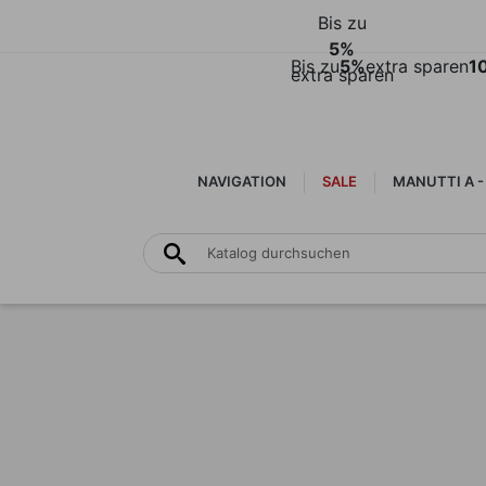
Bis zu
5%
Bis zu
5%
extra sparen
1
extra sparen
NAVIGATION
SALE
MANUTTI A -