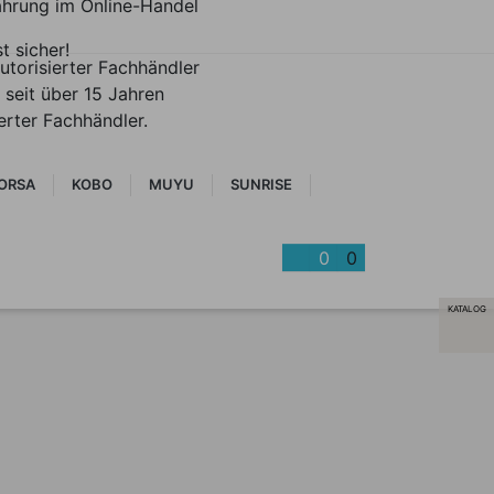
ahrung im Online-Handel
st sicher!
utorisierter Fachhändler
 seit über 15 Jahren
ierter Fachhändler.
ORSA
KOBO
MUYU
SUNRISE
0
0
KATALOG