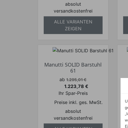
absolut
versandkostenfrei
ALLE VARIANTEN
ZEIGEN
Manutti SOLID Barstuhl
61
Verkaufspreis
ab
1.295,01 €
1.223,78 €
Preis
Ihr Spar-Preis
U
Preise inkl. ges. MwSt.
g
absolut
„
versandkostenfrei
w
E