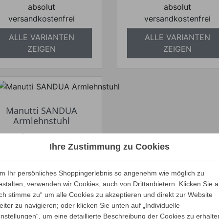
absolut
absolut
versandkostenfrei
versandkostenfrei
ALLE VARIANTEN
ALLE VARIANTEN
ZEIGEN
ZEIGEN
Manutti SANDUA
Armlehnstuhl
Verkaufspreis
ab
1.750,00 €
Ihre Zustimmung zu Cookies
1.653,75 €
Preis
Ihr Spar-Preis
m Ihr persönliches Shoppingerlebnis so angenehm wie möglich zu
Preise inkl. ges. MwSt.
estalten, verwenden wir Cookies, auch von Drittanbietern. Klicken Sie a
absolut
Ich stimme zu“ um alle Cookies zu akzeptieren und direkt zur Website
versandkostenfrei
eiter zu navigieren; oder klicken Sie unten auf „Individuelle
instellungen“, um eine detaillierte Beschreibung der Cookies zu erhalte