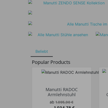
Beliebt
Popular Products
Manutti RADOC
Armlehnstuhl
Verkaufspreis
ab
1.095,00 €
1.034,78 €