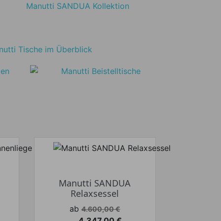
Manutti SANDUA
Relaxsessel
Verkaufspreis
ab
4.600,00 €
4.347,00 €