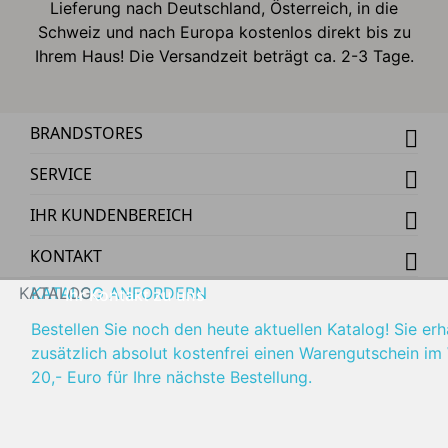
Lieferung nach Deutschland, Österreich, in die
Schweiz und nach Europa kostenlos direkt bis zu
Ihrem Haus! Die Versandzeit beträgt ca. 2-3 Tage.
BRANDSTORES
SERVICE
IHR KUNDENBEREICH
KONTAKT
KATALOG
KATALOG ANFORDERN
Ihr Kontakt zu uns
Bestellen Sie noch den heute aktuellen Katalog! Sie erh
zusätzlich absolut kostenfrei einen Warengutschein im
20,- Euro für Ihre nächste Bestellung.