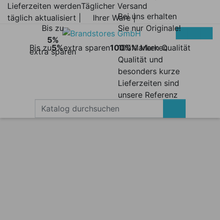
Lieferzeiten werden
Täglicher Versand
Bei uns erhalten
täglich aktualisiert |
Ihrer Ware |
Bis zu
Sie nur Originale!
5%
Bis zu
5%
extra sparen
100%
100% Marken
Marken Qualität
extra sparen
Qualität und
besonders kurze
Lieferzeiten sind
unsere Referenz