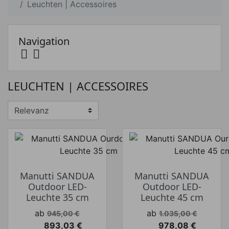
Leuchten | Accessoires
Navigation


Preis
LEUCHTEN | ACCESSOIRES
Preis von
Preis bis
€
€
Hersteller
Manutti SANDUA
Manutti SANDUA
Outdoor LED-
Outdoor LED-
Leuchte 35 cm
Leuchte 45 cm
Verkaufspreis
Verkaufspreis
ab
ab
945,00 €
1.035,00 €
893,03 €
978,08 €