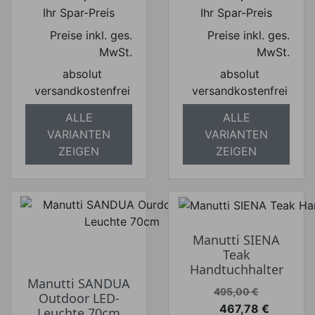
Preis
Preis
Ihr Spar-Preis
Ihr Spar-Preis
Preise inkl. ges.
Preise inkl. ges.
MwSt.
MwSt.
absolut
absolut
versandkostenfrei
versandkostenfrei
ALLE
ALLE
VARIANTEN
VARIANTEN
ZEIGEN
ZEIGEN
Manutti SIENA
Teak
Handtuchhalter
Manutti SANDUA
Verkaufspreis
495,00 €
Outdoor LED-
467,78 €
Leuchte 70cm