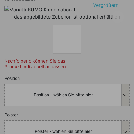
Vergrößern
das abgebildete Zubehör ist optional erhältlich
Nachfolgend können Sie das
Produkt individuell anpassen
Nachfolgend können Sie das Produkt i
Position
Position - wählen Sie bitte hier
Nachfolgend können Sie das Produkt i
Polster
Polster - wählen Sie bitte hier