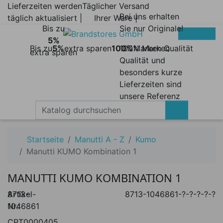
Lieferzeiten werden
Täglicher Versand
Bei uns erhalten
täglich aktualisiert |
Ihrer Ware |
Bis zu
Sie nur Originale!
5%
Bis zu
5%
extra sparen
100%
100% Marken
Marken Qualität
extra sparen
Qualität und
besonders kurze
Lieferzeiten sind
unsere Referenz
Startseite
Manutti A - Z
Kumo
Manutti KUMO Kombination 1
MANUTTI KUMO KOMBINATION 1
Artikel-
8713-
8713-1046861-?-?-?-?-?
Nr.:
1046861
CPT0000405